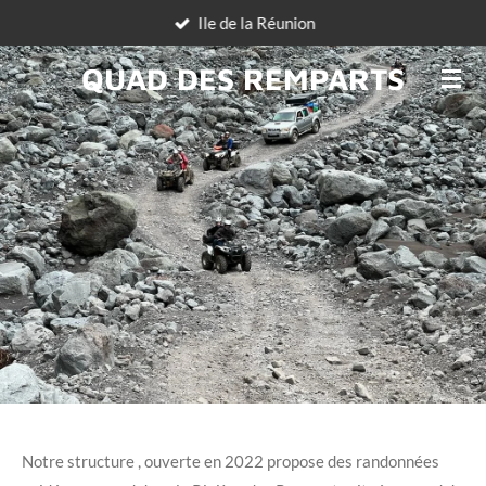
Ile de la Réunion
Passer
au
QUAD DES REMPARTS
contenu
principal
Notre structure , ouverte en 2022 propose des randonnées