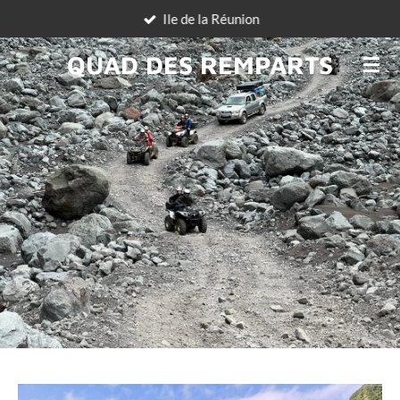
Ile de la Réunion
Passer
au
QUAD DES REMPARTS
contenu
principal