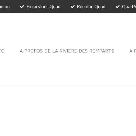
union
Excursions Quad
Reunion Quad
Quad 
TO
A PROPOS DE LA RIVIÈRE DES REMPARTS
A 