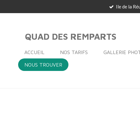
Ile de la Ré
Passer
au
contenu
principal
QUAD DES REMPARTS
ACCUEIL
NOS TARIFS
GALLERIE PHO
NOUS TROUVER